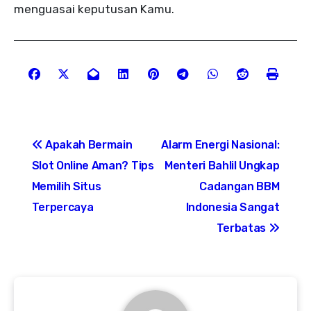
menguasai keputusan Kamu.
Navigasi
Apakah Bermain
Alarm Energi Nasional:
pos
Slot Online Aman? Tips
Menteri Bahlil Ungkap
Memilih Situs
Cadangan BBM
Terpercaya
Indonesia Sangat
Terbatas