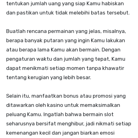
tentukan jumlah uang yang siap Kamu habiskan
dan pastikan untuk tidak melebihi batas tersebut.
Buatlah rencana permainan yang jelas, misalnya,
berapa banyak putaran yang ingin Kamu lakukan
atau berapa lama Kamu akan bermain. Dengan
pengaturan waktu dan jumlah yang tepat, Kamu
dapat menikmati setiap momen tanpa khawatir
tentang kerugian yang lebih besar.
Selain itu, manfaatkan bonus atau promosi yang
ditawarkan oleh kasino untuk memaksimalkan
peluang Kamu. Ingatlah bahwa bermain slot
seharusnya bersifat menghibur, jadi nikmati setiap
kemenangan kecil dan jangan biarkan emosi