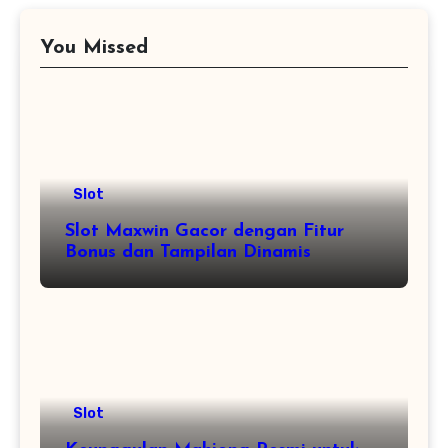
You Missed
Slot
Slot Maxwin Gacor dengan Fitur
Bonus dan Tampilan Dinamis
Slot