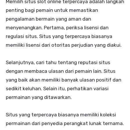
Memilih situs slot online terpercaya adalah langkah
penting bagi pemain untuk memastikan
pengalaman bermain yang aman dan
menyenangkan. Pertama, periksa lisensi dan
regulasi situs. Situs yang terpercaya biasanya
memiliki lisensi dari otoritas perjudian yang diakui.
Selanjutnya, cari tahu tentang reputasi situs
dengan membaca ulasan dari pemain lain. Situs
yang baik akan memiliki banyak ulasan positif dan
sedikit keluhan. Selain itu, perhatikan variasi
permainan yang ditawarkan.
Situs yang terpercaya biasanya memiliki koleksi
permainan dari penyedia perangkat lunak ternama.